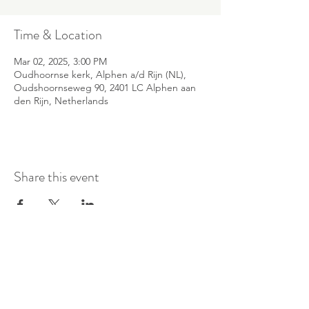
Time & Location
Mar 02, 2025, 3:00 PM
Oudhoornse kerk, Alphen a/d Rijn (NL),
Oudshoornseweg 90, 2401 LC Alphen aan
den Rijn, Netherlands
Share this event
©
2016-2026
by Pianoduo Symbiosis
Pictures by Senne Van Loock & Paul
Elst